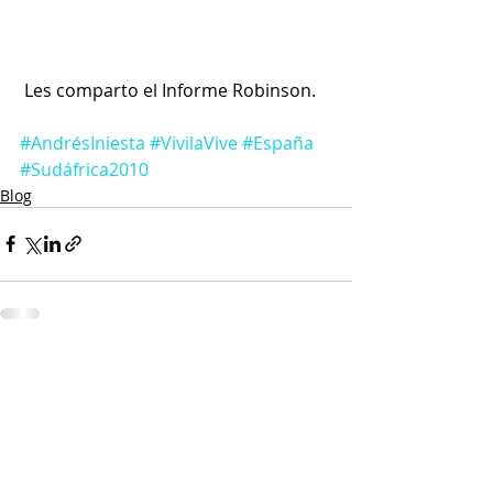
 Les comparto el Informe Robinson. 
#AndrésIniesta
#VivilaVive
#España
#Sudáfrica2010
Blog
Entradas recientes
Ver todo