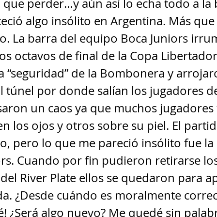
 que perder…y aún así lo echa todo a la 
eció algo insólito en Argentina. Más que 
. La barra del equipo Boca Juniors irru
os octavos de final de la Copa Libertador
a “seguridad” de la Bombonera y arrojar
l túnel por donde salían los jugadores d
saron un caos ya que muchos jugadores 
n los ojos y otros sobre su piel. El parti
, pero lo que me pareció insólito fue la 
rs. Cuando por fin pudieron retirarse lo
del River Plate ellos se quedaron para ap
da. ¿Desde cuándo es moralmente correc
é! ¿Será algo nuevo? Me quedé sin palabr