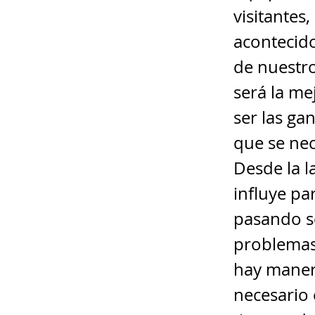
visitantes
acontecid
de nuestro 
será la me
ser las ga
que se nec
Desde la l
influye pa
pasando s
problemas 
hay manera
necesario 