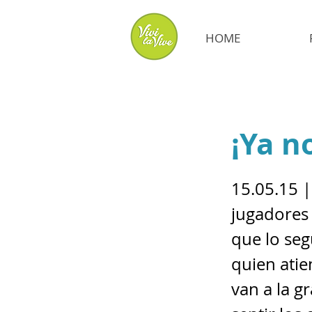
HOME
¡Ya n
15.05.15 |
jugadores 
que lo seg
quien atie
van a la g