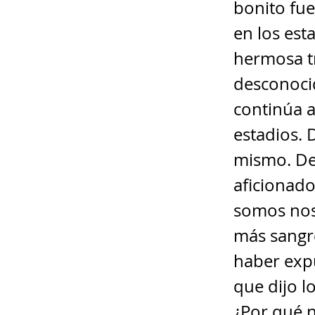
bonito fue
en los est
hermosa t
desconocid
continúa a
estadios. 
mismo. De
aficionado
somos noso
más sangr
haber exp
que dijo lo
¿Por qué n