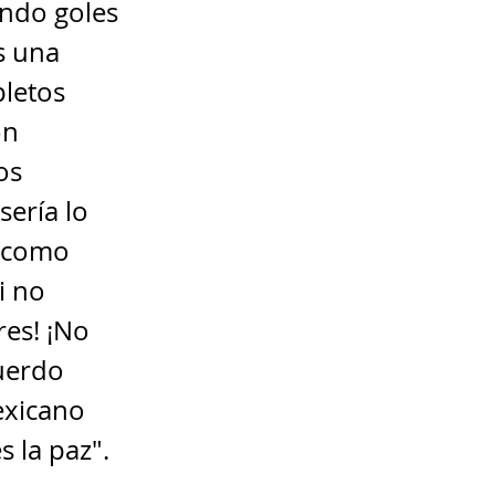
ando goles
s una
pletos
ón
os
sería lo
r como
i no
res! ¡No
uerdo
exicano
s la paz".