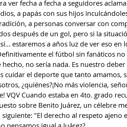
ra ver fecha a fecha a seguidores aclam
adios, a papás con sus hijos inculcándole
radición, a personas conversar con com
os después de un gol, pero si la situaci
sí… estaremos a años luz de ver eso en l
Definitivamente el fútbol sin fanáticos no 
 hecho, no sería nada. Es nuestro debe
s cuidar el deporte que tanto amamos, s
tros, ¿quiénes?¡No más violencia, seño
e! VQV Cuando estaba en 4to. grado rec
uesto sobre Benito Juárez, un célebre m
 siguiente: "El derecho al respeto ajeno e
o pensamos igual a Juárez?