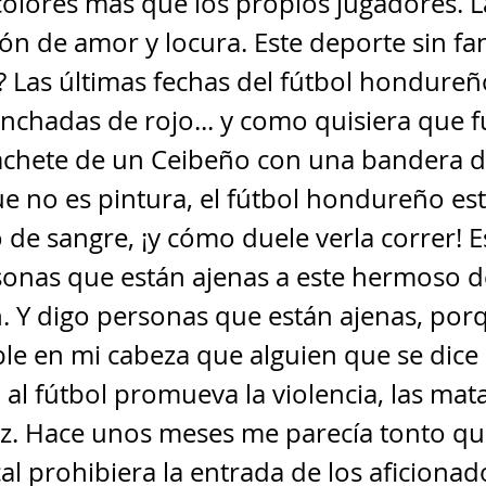
 colores más que los propios jugadores. L
n de amor y locura. Este deporte sin fan
? Las últimas fechas del fútbol hondure
chadas de rojo... y como quisiera que f
achete de un Ceibeño con una bandera de
e no es pintura, el fútbol hondureño es
e sangre, ¡y cómo duele verla correr! Es
onas que están ajenas a este hermoso d
. Y digo personas que están ajenas, por
le en mi cabeza que alguien que se dice
 al fútbol promueva la violencia, las mata
az. Hace unos meses me parecía tonto q
al prohibiera la entrada de los aficionad