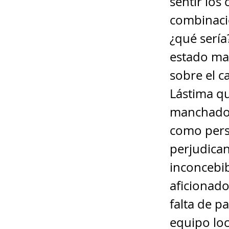
sentir los
combinació
¿qué sería
estado man
sobre el c
Lástima qu
manchado d
como pers
perjudican
inconcebib
aficionado
falta de p
equipo loc