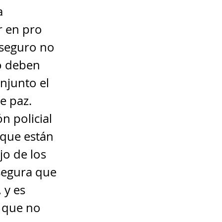
a
r en pro
a seguro no
no deben
onjunto el
e paz.
n policial
 que están
o de los
 segura que
 y es
l que no