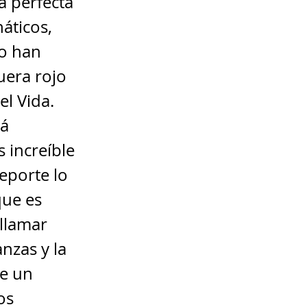
a perfecta
áticos,
ño han
uera rojo
l Vida.
tá
 increíble
eporte lo
que es
 llamar
nzas y la
ue un
os