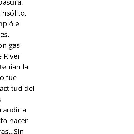
basura.
insólito,
mpió el
es.
on gas
e River
tenían la
do fue
actitud del
s
laudir a
to hacer
as...Sin