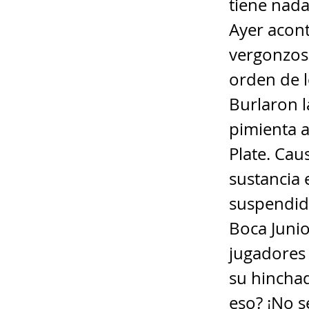
tiene nada
Ayer acont
vergonzoso
orden de l
Burlaron l
pimienta a
Plate. Cau
sustancia e
suspendido
Boca Junio
jugadores 
su hincha
eso? ¡No s