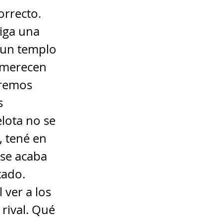
rrecto.
aiga una
 un templo
e merecen
iremos
s
elota no se
, tené en
 se acaba
tado.
 ver a los
rival. Qué