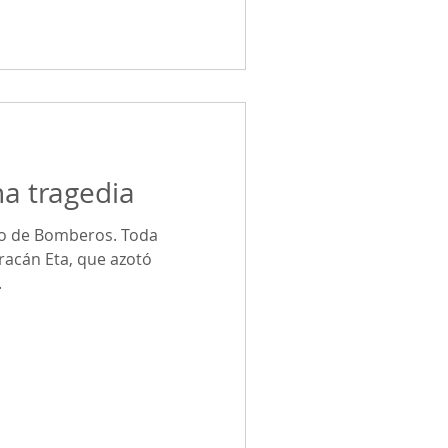
na tragedia
po de Bomberos. Toda
uracán Eta, que azotó
.