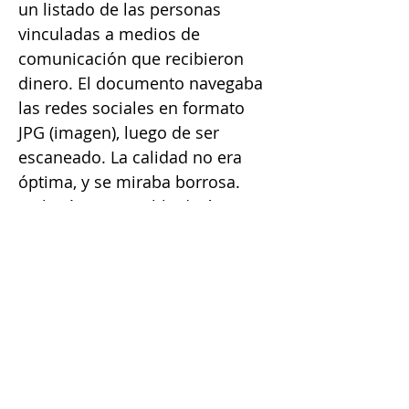
un listado de las personas
vinculadas a medios de
comunicación que recibieron
dinero. El documento navegaba
las redes sociales en formato
JPG (imagen), luego de ser
escaneado. La calidad no era
óptima, y se miraba borrosa.
Trabajé en una tabla dinámica
para que sea más fácil buscar. Si
quisieras este archivo en
editable, me podés contactar y
con gusto te lo comparto.
VQV