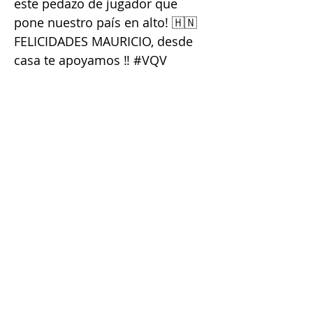
este pedazo de jugador que
pone nuestro país en alto! 🇭🇳
FELICIDADES MAURICIO, desde
casa te apoyamos ‼️ #VQV
#MauricioDubón
#SanFranciscoGiants
#OraclePark #Baseball
#LasMayores #MLB
#SanPedroSula