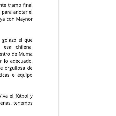
te tramo final 
 para anotar el 
 ya con Maynor 
golazo el que 
esa chilena, 
entro de Muma 
r lo adecuado, 
orgullosa de  
cas, el equipo 
va el fútbol y 
venas, tenemos 