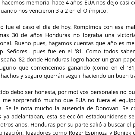
i hacemos memoria, hace 4 años EUA nos dejo casi co
cuando nos vencieron 3 a 2 en el Olímpico. 
o fue el caso el día de hoy. Rompimos con esa mala
mas 30 de años Honduras no lograba una victoria
gonal. Bueno pues, hagamos cuentas que año es men
p. Señores.. pues fue en el '81. Como todos sabem
España '82 donde Honduras logro hacer un gran papel
gurio que comencemos ganando (como en el '81),
chachos y seguro querrán seguir haciendo un buen tr
tido debo ser honesta, por motivos personales no pude
, me sorprendió mucho que EUA no fuera el equipo 
a. Se le nota mucho la ausencia de Donovan. Se co
s ya adelantaban, esta selección estadounidense s
otros años. Honduras por su parte salió a buscar el pa
bligación. Jugadores como Roger Espinoza y Boniek da