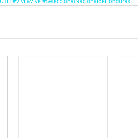
FUTH
#VivilaVive
#SeleccionalNacionaldeHonduras