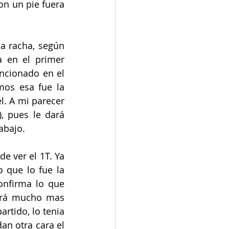
n un pie fuera 
 racha, según 
 en el primer 
cionado en el 
os esa fue la 
. A mi parecer 
 pues le dará 
abajo. 
 ver el 1T. Ya 
que lo fue la 
nfirma lo que 
erá mucho mas 
rtido, lo tenia 
n otra cara el 