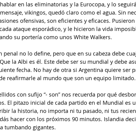
hablar en las eliminatorias y la Eurocopa, y lo seguir
 mensaje, vikingos, quedó claro como el agua. Sin ne
iones ofensivas, son eficientes y eficaces. Pusieron 
 cada ataque esporádico, y le hicieron la vida imposib
ndo su portería como unos White Walkers. 
un penal no lo define, pero que en su cabeza debe cuaj
. Que la Albi es él. Este debe ser su mundial y debe as
iente fecha. No hay de otra si Argentina quiere ser p
de reafirmarle al mundo que son un equipo limitado.
ellidos con sufijo “- son” nos recuerda por qué desb
. El pitazo inicial de cada partido en el Mundial es u
bir la historia, no importa ni tu pasado, ni tus recien
dás hacer con los próximos 90 minutos. Islandia dec
ia tumbando gigantes. 