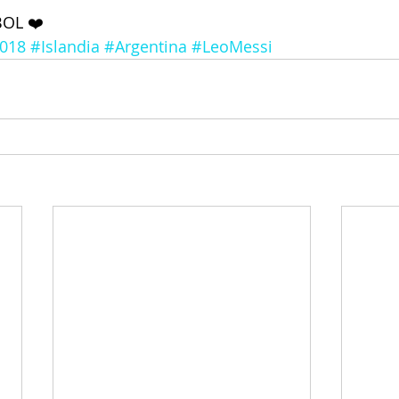
BOL ❤️
018
#Islandia
#Argentina
#LeoMessi