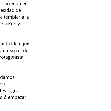
á haciendo en 
cesidad de 
a temblar a la 
le a Kun y 
ar la idea que 
umir su rol de 
rotagonista. 
 
ordamos 
na 
tes logros. 
idió empezar 