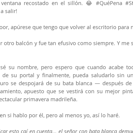
 ventana recostado en el sillón. 😂 
#QuéPena
#S
a salir! 
, apúrese que tengo que volver al escritorio para m
r otro balcón y fue tan efusivo como siempre. Y me sal
 sé su nombre, pero espero que cuando acabe tod
 de su portal y finalmente, pueda saludarlo sin un
guro se despojará de su bata blanca — después de 
miento, apuesto que se vestirá con su mejor pinta 
ectacular primavera madrileña.
en si hablo por él, pero al menos yo, así lo haré.
car esto caí en cuenta... el señor con bata blanca demue