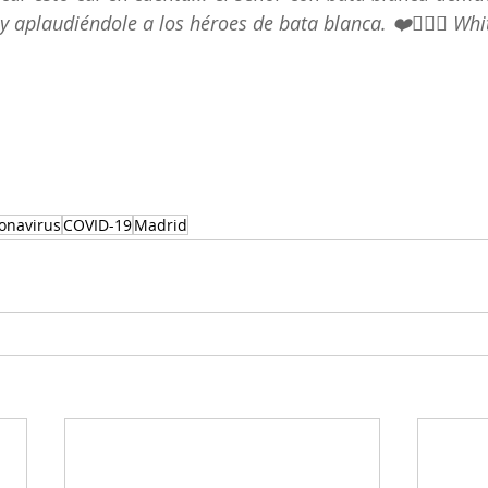
aplaudiéndole a los héroes de bata blanca. ❤️👨🏻‍⚕️ White
onavirus
COVID-19
Madrid