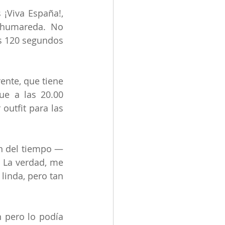
¡Viva España!, 
humareda. No 
s 120 segundos 
ente, que tiene 
e a las 20.00 
utfit para las 
n del tiempo — 
 La verdad, me 
inda, pero tan 
 pero lo podía 