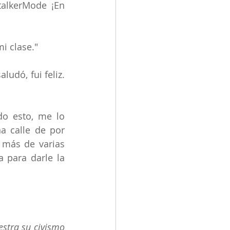
talkerMode
 ¡En 
i clase."
udó, fui feliz. 
o esto, me lo 
a calle de por 
más de varias 
para darle la 
stra su civismo 