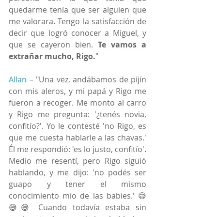
quedarme tenía que ser alguien que 
me valorara. Tengo la satisfacción de 
decir que logró conocer a Miguel, y 
que se cayeron bien. 
Te vamos a 
extrañar mucho, Rigo.
"
Allan –
"Una vez, andábamos de pijín 
con mis aleros, y mi papá y Rigo me 
fueron a recoger. Me monto al carro 
y Rigo me pregunta: '¿tenés novia, 
confitío?'. Yo le contesté 'no Rigo, es 
que me cuesta hablarle a las chavas.' 
Él me respondió: 'es lo justo, confitío'. 
Medio me resentí, pero Rigo siguió 
hablando, y me dijo: 'no podés ser 
guapo y tener el mismo 
conocimiento mío de las babies.' 😅
😅😅 Cuando todavía estaba sin 